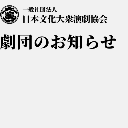
一般社団法人
日本文化大衆演劇協会
劇団のお知らせ
2026.05.30
劇団朱光
劇団朱光・水廣勇太座長 退
平素より劇団朱光を応援いただき、誠にありがと