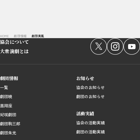
まだ該当する活動実績はありません。
一覧を見る
サイト内の現在地
HOME
劇団情報
劇団美鳳
協会について
大衆演劇とは
劇団情報
お知らせ
一覧
協会のお知らせ
劇団暁
劇団のお知らせ
凰翔座
活動実績
妃咲劇団
協会の活動実績
劇団駒三郎
劇団の活動実績
劇団朱光