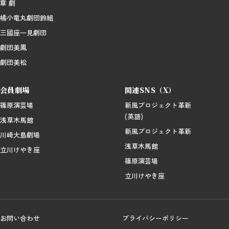
章 劇
橘小竜丸劇団鈴組
三國座一見劇団
劇団美鳳
劇団美松
会員劇場
関連SNS（X）
篠原演芸場
新風プロジェクト革新
(英語)
浅草木馬館
新風プロジェクト革新
川崎大島劇場
浅草木馬館
立川けやき座
篠原演芸場
立川けやき座
お問い合わせ
プライバシーポリシー