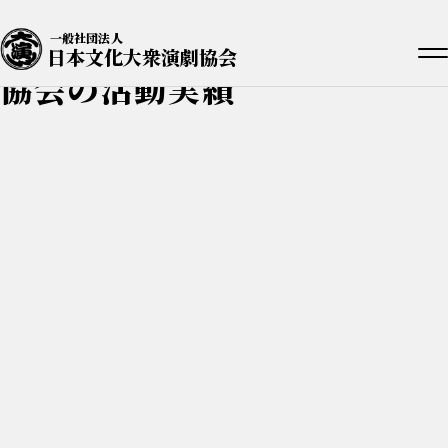
一般社団法人
日本文化大衆演劇協会
協会の活動実績
2023.07.02
広報事業
R5/04/24 アメリカVassar College (Poughkeepsie, New
York) にて大衆演劇講演を実施