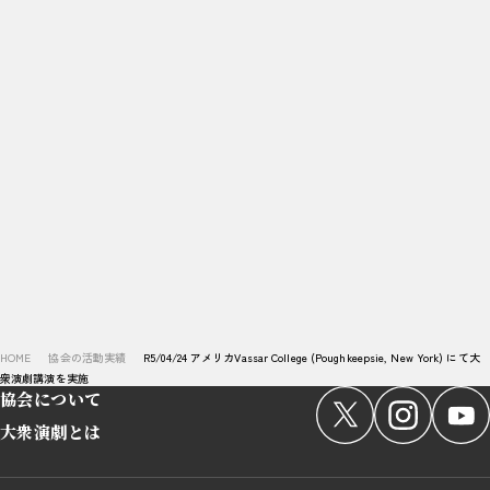
活動実績一覧に戻る
サイト内の現在地
HOME
協会の活動実績
R5/04/24 アメリカVassar College (Poughkeepsie, New York) にて大
衆演劇講演を実施
協会について
大衆演劇とは