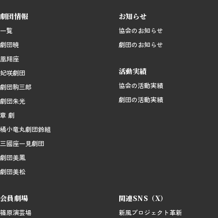
劇団情報
お知らせ
一覧
協会のお知らせ
劇団暁
劇団のお知らせ
凰翔座
活動実績
妃咲劇団
協会の活動実績
劇団駒三郎
劇団の活動実績
劇団朱光
章 劇
橘小竜丸劇団鈴組
三國座一見劇団
劇団美鳳
劇団美松
会員劇場
関連SNS（X）
篠原演芸場
新風プロジェクト革新